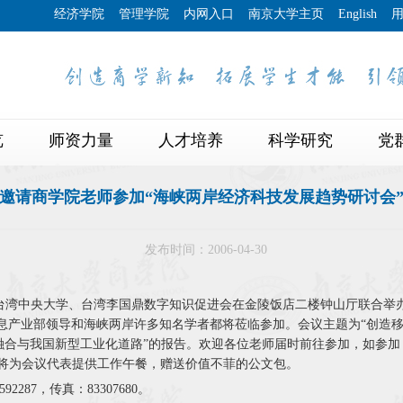
经济学院
管理学院
内网入口
南京大学主页
English
览
师资力量
人才培养
科学研究
党
邀请商学院老师参加“海峡两岸经济科技发展趋势研讨会
发布时间：2006-04-30
东南大学、台湾中央大学、台湾李国鼎数字知识促进会在金陵饭店二楼钟山厅联
信息产业部领导和海峡两岸许多知名学者都将莅临参加。会议主题为“创造
合与我国新型工业化道路”的报告。欢迎各位老师届时前往参加，如参加，请
。大会届时将为会议代表提供工作午餐，赠送价值不菲的公文包。
87，传真：83307680。